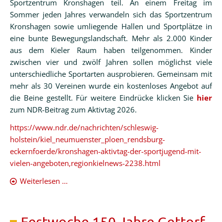
Sportzentrum Kronshagen teil. An einem Freitag im
Schulelternbeirat
Sommer jeden Jahres verwandeln sich das Sportzentrum
Förderverein
Kronshagen sowie umliegende Hallen und Sportplätze in
eine bunte Bewegungslandschaft. Mehr als 2.000 Kinder
Aktionen
aus dem Kieler Raum haben teilgenommen. Kinder
zwischen vier und zwölf Jahren sollen möglichst viele
Downloads
unterschiedliche Sportarten ausprobieren. Gemeinsam mit
OGA
mehr als 30 Vereinen wurde ein kostenloses Angebot auf
die Beine gestellt. Für weitere Eindrücke klicken Sie
hier
OGA
zum NDR-Beitrag zum Aktivtag 2026.
-
https://www.ndr.de/nachrichten/schleswig-
Allgemeines
holstein/kiel_neumuenster_ploen_rendsburg-
Plätze
eckernfoerde/kronshagen-aktivtag-der-sportjugend-mit-
&
vielen-angeboten,regionkielnews-2238.html
Anmeldung
Aktivtag
Weiterlesen …
mit
Satzung
der
FSJ
Sportjugend
Festwoche 150 Jahre Gettorf