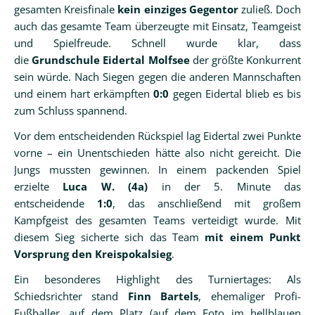
gesamten Kreisfinale
kein einziges Gegentor
zuließ. Doch
auch das gesamte Team überzeugte mit Einsatz, Teamgeist
und Spielfreude. Schnell wurde klar, dass
die
Grundschule Eidertal Molfsee
der größte Konkurrent
sein würde. Nach Siegen gegen die anderen Mannschaften
und einem hart erkämpften
0:0
gegen Eidertal blieb es bis
zum Schluss spannend.
Vor dem entscheidenden Rückspiel lag Eidertal zwei Punkte
vorne – ein Unentschieden hätte also nicht gereicht. Die
Jungs mussten gewinnen. In einem packenden Spiel
erzielte
Luca W. (4a)
in der 5. Minute das
entscheidende
1:0
, das anschließend mit großem
Kampfgeist des gesamten Teams verteidigt wurde. Mit
diesem Sieg sicherte sich das Team
mit einem Punkt
Vorsprung den Kreispokalsieg
.
Ein besonderes Highlight des Turniertages: Als
Schiedsrichter stand
Finn Bartels
, ehemaliger Profi-
Fußballer, auf dem Platz (auf dem Foto im hellblauen