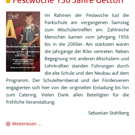
&
Schleswig-
Praktikum
Holstein
Im Rahmen der Festwoche lud die
OGA
Parkschule am vergangenen Samstag
-
zum Altschülertreffen ein. Zahlreiche
Alltag
Menschen kamen vom Jahrgang 1956
bis in die 2000er. Am stärksten waren
Kontakt
die Jahrgänge der 80er vertreten. Neben
&
Begegnung mit anderen Altschülern und
Öffnungszeiten
Lehrkräften standen Führungen durch
die alte Schule und den Neubau auf dem
Programm. Der Schulelternbeirat und der Förderverein
engagierten sich hier von der originellen Einladung bis hin
zum Catering. Vielen Dank allen Beteiligten für die
fröhliche Veranstaltung.
Sebastian Stahlberg
Festwoche
Weiterlesen …
150