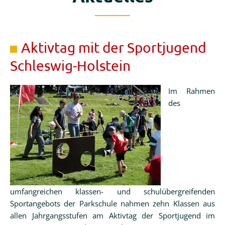
Galerie
Schulprofil
Aktivtag mit der Sportjugend
Schulprofil
Schleswig-Holstein
Fachcurricula
Schulleben
Im Rahmen
des
AGs
Schulsozialarbeit
Schulregeln
Elternarbeit
Elternarbeit
umfangreichen klassen- und schulübergreifenden
Sportangebots der Parkschule nahmen zehn Klassen aus
Elternmitwirkung
allen Jahrgangsstufen am Aktivtag der Sportjugend im