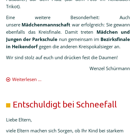
Trikot).
Eine weitere Besonderheit: Auch
unsere
Mädchenmannschaft
war erfolgreich: Sie gewann
ebenfalls das Kreisfinale. Damit treten
Mädchen und
Jungen der Parkschule
nun gemeinsam im
Bezirksfinale
in Heikendorf
gegen die anderen Kreispokalsieger an.
Wir sind stolz auf euch und drücken fest die Daumen!
Wenzel Schürmann
Jungs-
Weiterlesen …
Team
der
Parkschule
Entschuldigt bei Schneefall
holt
den
Liebe Eltern,
Kreispokal!
viele Eltern machen sich Sorgen, ob Ihr Kind bei starkem