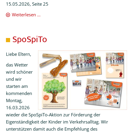
15.05.2026, Seite 25
Prominenter
Weiterlesen …
Besuch
in
der
SpoSpiTo
Parkschule
Liebe Eltern,
das Wetter
wird schöner
und wir
starten am
kommenden
Montag,
16.03.2026
wieder die SpoSpiTo-Aktion zur Förderung der
Eigenständigkeit der Kinder im Verkehrsalltag. Wir
unterstützen damit auch die Empfehlung des